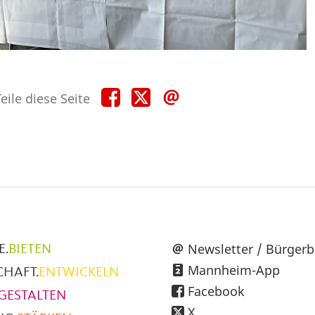
Teile
Teile
Teile
eile diese Seite
diese
diese
diese
Seite
Seite
Seite
auf
auf
per
Facebook
X
E-
Mail
üpunkte
Newsletter / Bürgerb
E.
BIETEN
Mannheim-App
CHAFT.
ENTWICKELN
h
Facebook
GESTALTEN
X