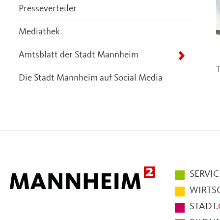
Presseverteiler
Mediathek
Amtsblatt der Stadt Mannheim
T
Die Stadt Mannheim auf Social Media
Hauptmen
SERVIC
im
WIRTS
Fußbereic
STADT.
der