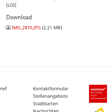
(LOI)
Download
IMG_2870.JPG
(2.21 MB)
rief
Sekundärnavigation
Kontaktformular
im
Stellenangebote
Fußbereich
Stadtkarten
Nachrichten