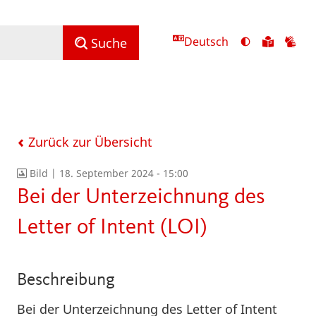
Deutsch
Ansicht
Zu
Zu
Suche
mit
den
de
hohem
Inhalte
Inh
Kontrast
in
in
umschalten
leichter
Geb
Sprach
Zurück zur Übersicht
Bild |
18. September 2024 - 15:00
Bei der Unterzeichnung des
Letter of Intent (LOI)
Beschreibung
Bei der Unterzeichnung des Letter of Intent