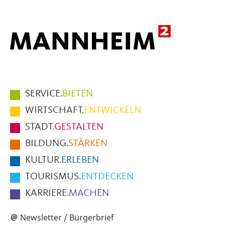
Hauptmenüpunkte
SERVICE.
BIETEN
im
WIRTSCHAFT.
ENTWICKELN
Fußbereich
STADT.
GESTALTEN
der
BILDUNG.
STÄRKEN
Seite
KULTUR.
ERLEBEN
TOURISMUS.
ENTDECKEN
KARRIERE.
MACHEN
Newsletter / Bürgerbrief