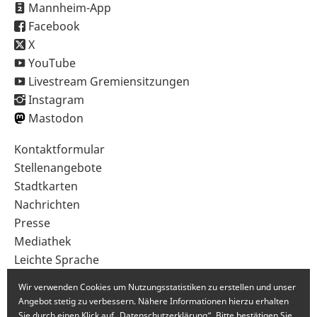
Mannheim-App
Facebook
X
YouTube
Livestream Gremiensitzungen
Instagram
Mastodon
Sekundärnavigation
Kontaktformular
im
Stellenangebote
Fußbereich
Stadtkarten
Nachrichten
Presse
Mediathek
Leichte Sprache
Gebärdensprache
Wir verwenden Cookies um Nutzungsstatistiken zu erstellen und unser
Angebot stetig zu verbessern. Nähere Informationen hierzu erhalten
Sie durch einen Klick auf „Datenschutzerklärung“. Bitte bestätigen Sie,