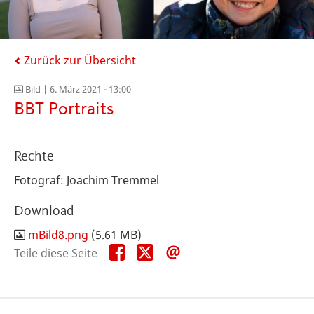
Zurück zur Übersicht
Bild |
6. März 2021 - 13:00
BBT Portraits
Rechte
Fotograf: Joachim Tremmel
Download
mBild8.png
(5.61 MB)
Teile
Teile
Teile
Teile diese Seite
diese
diese
diese
Seite
Seite
Seite
auf
auf
per
Facebook
X
E-
Mail