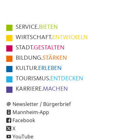
Hauptmenüpunkte
SERVICE.
BIETEN
im
WIRTSCHAFT.
ENTWICKELN
Fußbereich
STADT.
GESTALTEN
der
BILDUNG.
STÄRKEN
Seite
KULTUR.
ERLEBEN
TOURISMUS.
ENTDECKEN
KARRIERE.
MACHEN
Newsletter / Bürgerbrief
Mannheim-App
Facebook
X
YouTube