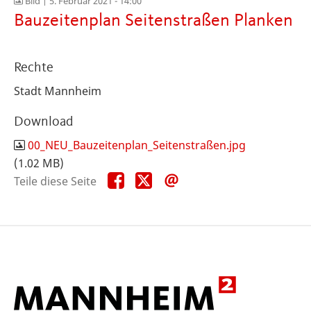
Bild |
5. Februar 2021 - 14:00
Bauzeitenplan Seitenstraßen Planken
Rechte
Stadt Mannheim
Download
00_NEU_Bauzeitenplan_Seitenstraßen.jpg
(1.02 MB)
Teile
Teile
Teile
Teile diese Seite
diese
diese
diese
Seite
Seite
Seite
auf
auf
per
Facebook
X
E-
Mail