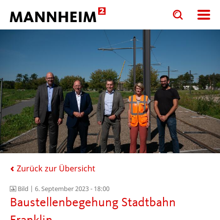
Toggle
Toggle
search
search
input
input
form
Zurück zur Übersicht
Bild |
6. September 2023 - 18:00
Baustellenbegehung Stadtbahn