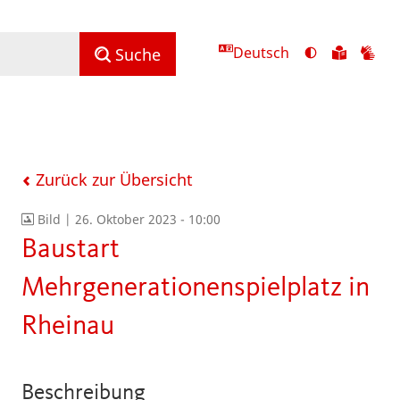
Deutsch
Ansicht
Zu
Zu
Suche
mit
den
de
hohem
Inhalte
Inh
Kontrast
in
in
umschalten
leichter
Geb
Sprach
Zurück zur Übersicht
Bild |
26. Oktober 2023 - 10:00
Baustart
Mehrgenerationenspielplatz in
Rheinau
Beschreibung