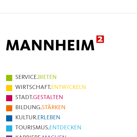
Seite
Seite
Seite
auf
auf
per
Facebook
X
E-
Mail
Hauptmenüpunkte
SERVICE.
BIETEN
im
WIRTSCHAFT.
ENTWICKELN
Fußbereich
STADT.
GESTALTEN
der
BILDUNG.
STÄRKEN
Seite
KULTUR.
ERLEBEN
TOURISMUS.
ENTDECKEN