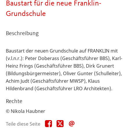
Baustart für die neue Franklin-
Grundschule
Beschreibung
Baustart der neuen Grundschule auf FRANKLIN mit
(v.l.n.r.): Peter Doberass (Geschäftsführer BBS), Karl-
Heinz Frings (Geschäftsführer BBS), Dirk Grunert
(Bildungsbürgermeister), Oliver Gunter (Schulleiter),
Achim Judt (Geschäftsführer MWSP), Klaus
Hildenbrand (Geschäftsführer LRO Architekten).
Rechte
© Nikola Haubner
Teile
Teile
Teile
Teile diese Seite
diese
diese
diese