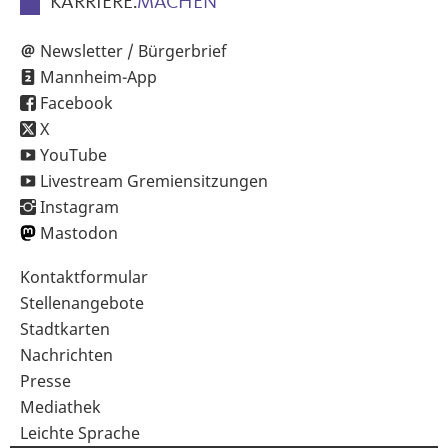
KARRIERE.
MACHEN
Newsletter / Bürgerbrief
Mannheim-App
Facebook
X
YouTube
Livestream Gremiensitzungen
Instagram
Mastodon
Sekundärnavigation
Kontaktformular
im
Stellenangebote
Fußbereich
Stadtkarten
Nachrichten
Presse
Mediathek
Leichte Sprache