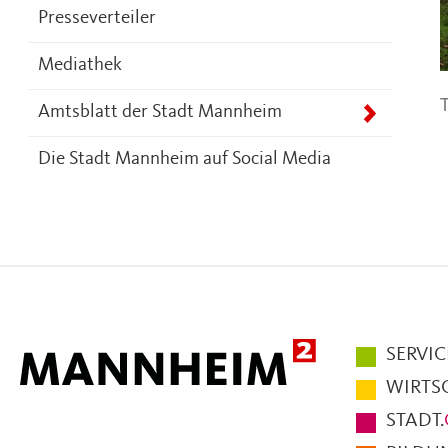
Presseverteiler
Mediathek
T
Amtsblatt der Stadt Mannheim
Die Stadt Mannheim auf Social Media
Hauptmen
SERVIC
im
WIRTS
Fußbereic
STADT.
der