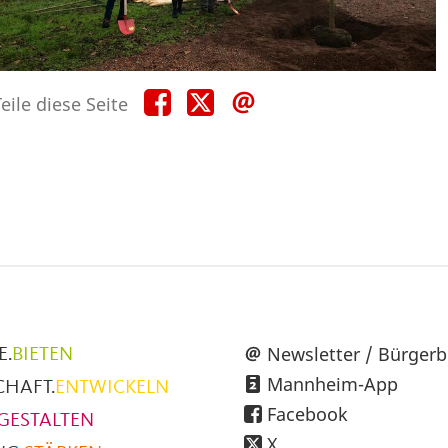
Teile
Teile
Teile
eile diese Seite
diese
diese
diese
Seite
Seite
Seite
auf
auf
per
Facebook
X
E-
Mail
üpunkte
Newsletter / Bürgerb
E.
BIETEN
Mannheim-App
CHAFT.
ENTWICKELN
h
Facebook
GESTALTEN
X