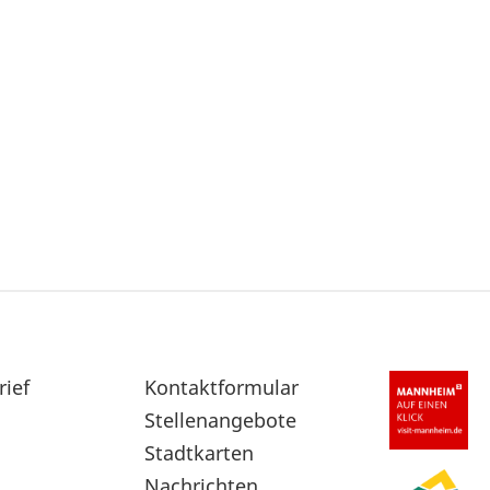
rief
Sekundärnavigation
Kontaktformular
im
Stellenangebote
Fußbereich
Stadtkarten
Nachrichten