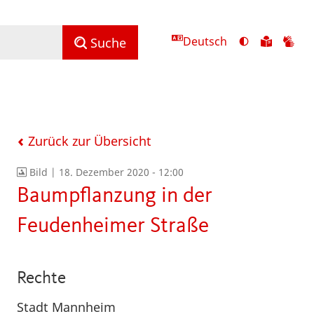
Deutsch
Ansicht
Zu
Zu
Suche
mit
den
de
hohem
Inhalte
Inh
Kontrast
in
in
umschalten
leichter
Geb
Sprach
Zurück zur Übersicht
Bild |
18. Dezember 2020 - 12:00
Baumpflanzung in der
Feudenheimer Straße
Rechte
Stadt Mannheim