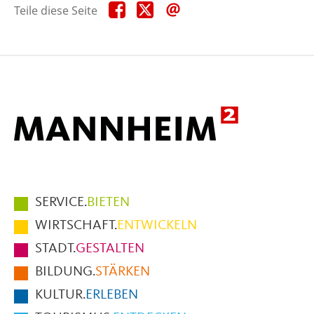
Teile
Teile
Teile
Teile diese Seite
diese
diese
diese
Seite
Seite
Seite
auf
auf
per
Facebook
X
E-
Mail
Hauptmenüpunkte
SERVICE.
BIETEN
im
WIRTSCHAFT.
ENTWICKELN
Fußbereich
STADT.
GESTALTEN
der
BILDUNG.
STÄRKEN
Seite
KULTUR.
ERLEBEN