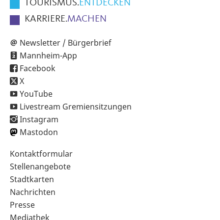
TOURISMUS.
ENTDECKEN
KARRIERE.
MACHEN
Newsletter / Bürgerbrief
Mannheim-App
Facebook
X
YouTube
Livestream Gremiensitzungen
Instagram
Mastodon
Sekundärnavigation
Kontaktformular
im
Stellenangebote
Fußbereich
Stadtkarten
Nachrichten
Presse
Mediathek