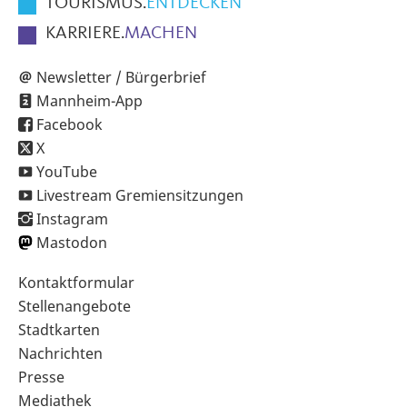
TOURISMUS.
ENTDECKEN
KARRIERE.
MACHEN
Newsletter / Bürgerbrief
Mannheim-App
Facebook
X
YouTube
Livestream Gremiensitzungen
Instagram
Mastodon
Sekundärnavigation
Kontaktformular
im
Stellenangebote
Fußbereich
Stadtkarten
Nachrichten
Presse
Mediathek