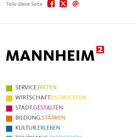
Teile
Teile
Teile
Teile diese Seite
diese
diese
diese
Seite
Seite
Seite
auf
auf
per
Facebook
X
E-
Mail
Hauptmenüpunkte
SERVICE.
BIETEN
im
WIRTSCHAFT.
ENTWICKELN
Fußbereich
STADT.
GESTALTEN
der
BILDUNG.
STÄRKEN
Seite
KULTUR.
ERLEBEN