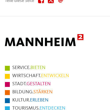
Teile diese Seite
diese
diese
diese
Seite
Seite
Seite
auf
auf
per
Facebook
X
E-
Mail
Hauptmenüpunkte
SERVICE.
BIETEN
im
WIRTSCHAFT.
ENTWICKELN
Fußbereich
STADT.
GESTALTEN
der
BILDUNG.
STÄRKEN
Seite
KULTUR.
ERLEBEN
TOURISMUS.
ENTDECKEN