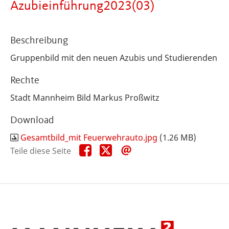
Azubieinführung2023(03)
Beschreibung
Gruppenbild mit den neuen Azubis und Studierenden
Rechte
Stadt Mannheim Bild Markus Proßwitz
Download
Gesamtbild_mit Feuerwehrauto.jpg
(1.26 MB)
Teile
Teile
Teile
Teile diese Seite
diese
diese
diese
Seite
Seite
Seite
auf
auf
per
Facebook
X
E-
Mail