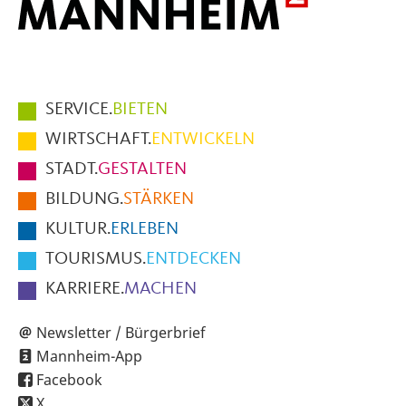
Hauptmenüpunkte
SERVICE.
BIETEN
im
WIRTSCHAFT.
ENTWICKELN
Fußbereich
STADT.
GESTALTEN
der
BILDUNG.
STÄRKEN
Seite
KULTUR.
ERLEBEN
TOURISMUS.
ENTDECKEN
KARRIERE.
MACHEN
Newsletter / Bürgerbrief
Mannheim-App
Facebook
X