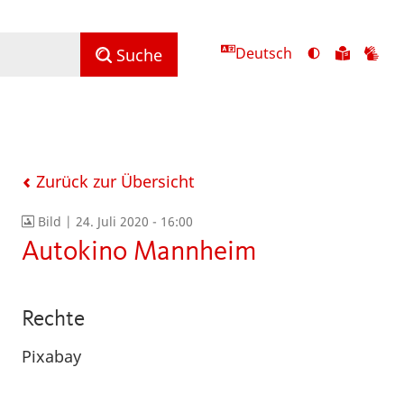
Deutsch
Ansicht
Zu
Zu
Suche
mit
den
de
hohem
Inhalte
Inh
Kontrast
in
in
umschalten
leichter
Geb
Sprach
Zurück zur Übersicht
Bild |
24. Juli 2020 - 16:00
Autokino Mannheim
Rechte
Pixabay