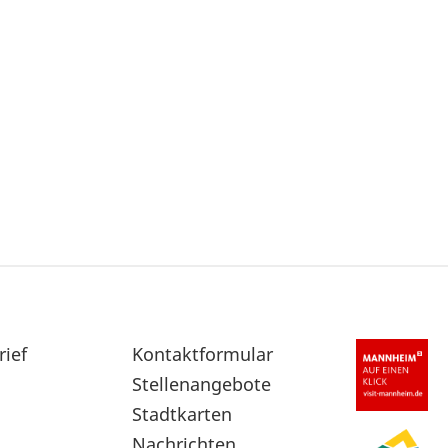
rief
Sekundärnavigation
Kontaktformular
im
Stellenangebote
Fußbereich
Stadtkarten
Nachrichten