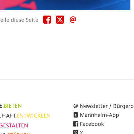
Teile
Teile
Teile
eile diese Seite
diese
diese
diese
Seite
Seite
Seite
auf
auf
per
Facebook
X
E-
Mail
üpunkte
Newsletter / Bürgerb
E.
BIETEN
Mannheim-App
CHAFT.
ENTWICKELN
h
Facebook
GESTALTEN
X