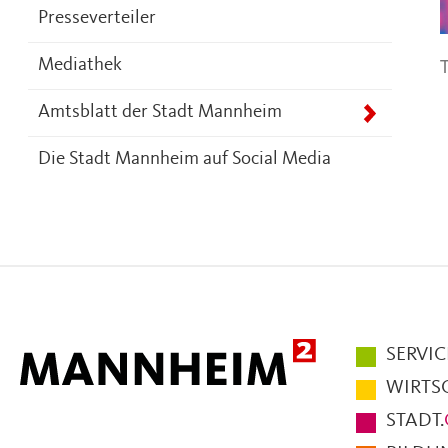
Presseverteiler
T
Mediathek
Amtsblatt der Stadt Mannheim
Die Stadt Mannheim auf Social Media
Hauptmen
SERVIC
im
WIRTS
Fußbereic
STADT.
der