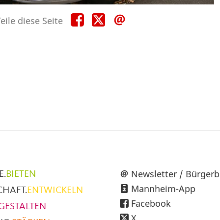
Teile
Teile
Teile
eile diese Seite
diese
diese
diese
Seite
Seite
Seite
auf
auf
per
Facebook
X
E-
Mail
üpunkte
Newsletter / Bürgerb
E.
BIETEN
Mannheim-App
CHAFT.
ENTWICKELN
h
Facebook
GESTALTEN
X