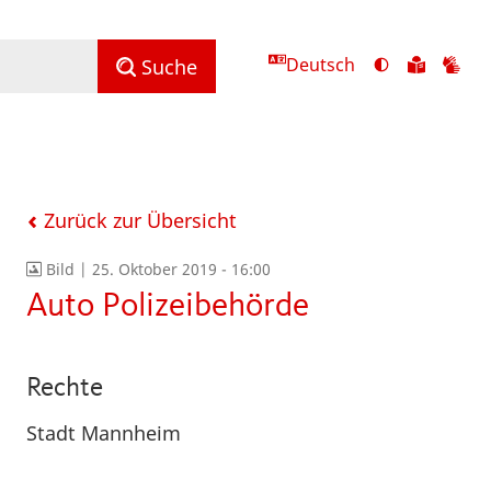
Deutsch
Ansicht
Zu
Zu
Suche
mit
den
de
hohem
Inhalte
Inh
Kontrast
in
in
umschalten
leichter
Geb
Sprach
Zurück zur Übersicht
Bild |
25. Oktober 2019 - 16:00
Auto Polizeibehörde
Rechte
Stadt Mannheim