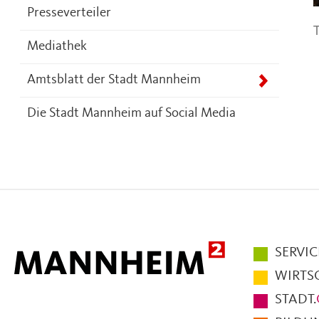
Presseverteiler
T
Mediathek
Amtsblatt der Stadt Mannheim
Die Stadt Mannheim auf Social Media
Hauptmen
SERVIC
im
WIRTS
Fußbereic
STADT.
der