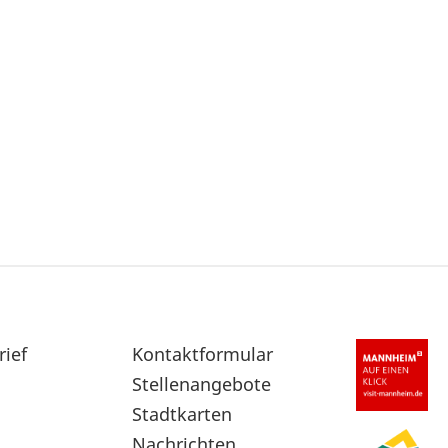
rief
Sekundärnavigation
Kontaktformular
im
Stellenangebote
Fußbereich
Stadtkarten
Nachrichten