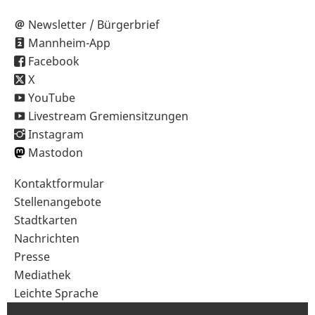
Newsletter / Bürgerbrief
Mannheim-App
Facebook
X
YouTube
Livestream Gremiensitzungen
Instagram
Mastodon
Sekundärnavigation
Kontaktformular
im
Stellenangebote
Fußbereich
Stadtkarten
Nachrichten
Presse
Mediathek
Leichte Sprache
Gebärdensprache