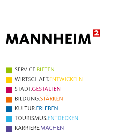
auf
auf
per
Facebook
X
E-
Mail
Hauptmenüpunkte
SERVICE.
BIETEN
im
WIRTSCHAFT.
ENTWICKELN
Fußbereich
STADT.
GESTALTEN
der
BILDUNG.
STÄRKEN
Seite
KULTUR.
ERLEBEN
TOURISMUS.
ENTDECKEN
KARRIERE.
MACHEN