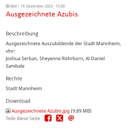
Bild |
19. Dezember 2023 - 15:00
Ausgezeichnete Azubis
Beschreibung
Ausgezeichnete Auszubildende der Stadt Mannheim,
vlnr:
Joshua Serban, Sheyenne Röhrborn, Al-Daniel
Sambale
Rechte
Stadt Mannheim
Download
Ausgezeichnete Azubis.jpg
(9.89 MB)
Teile
Teile
Teile
Teile diese Seite
diese
diese
diese
Seite
Seite
Seite