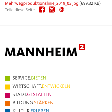
Mehrwegproduktionslinie_2019_03.jpg
(699.32 KB)
Teile
Teile
Teile
Teile diese Seite
diese
diese
diese
Seite
Seite
Seite
auf
auf
per
Facebook
X
E-
Mail
Hauptmenüpunkte
SERVICE.
BIETEN
im
WIRTSCHAFT.
ENTWICKELN
Fußbereich
STADT.
GESTALTEN
der
BILDUNG.
STÄRKEN
Seite
KULTUR.
ERLEBEN