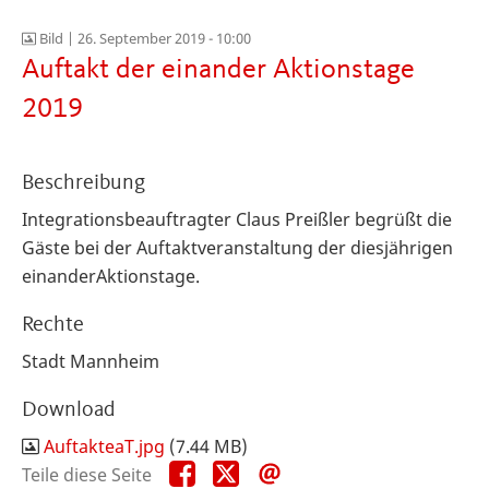
Bild |
26. September 2019 - 10:00
Auftakt der einander Aktionstage
2019
Beschreibung
Integrationsbeauftragter Claus Preißler begrüßt die
Gäste bei der Auftaktveranstaltung der diesjährigen
einanderAktionstage.
Rechte
Stadt Mannheim
Download
AuftakteaT.jpg
(7.44 MB)
Teile
Teile
Teile
Teile diese Seite
diese
diese
diese