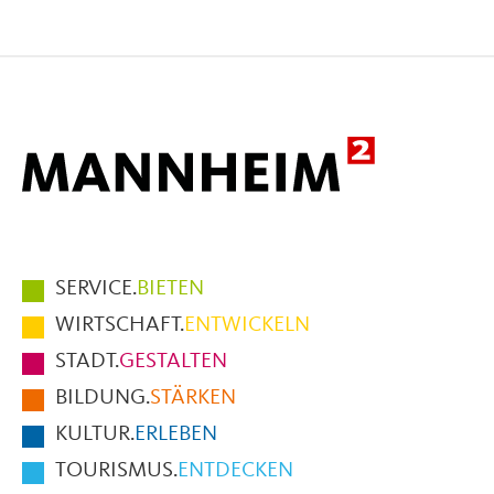
Seite
Seite
Seite
auf
auf
per
Facebook
X
E-
Mail
Hauptmenüpunkte
SERVICE.
BIETEN
im
WIRTSCHAFT.
ENTWICKELN
Fußbereich
STADT.
GESTALTEN
der
BILDUNG.
STÄRKEN
Seite
KULTUR.
ERLEBEN
TOURISMUS.
ENTDECKEN