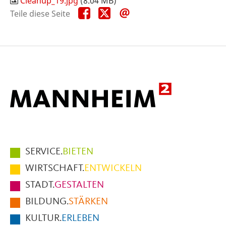
Cleanup_19.jpg
(8.04 MB)
Teile
Teile
Teile
Teile diese Seite
diese
diese
diese
Seite
Seite
Seite
auf
auf
per
Facebook
X
E-
Mail
Hauptmenüpunkte
SERVICE.
BIETEN
im
WIRTSCHAFT.
ENTWICKELN
Fußbereich
STADT.
GESTALTEN
der
BILDUNG.
STÄRKEN
Seite
KULTUR.
ERLEBEN