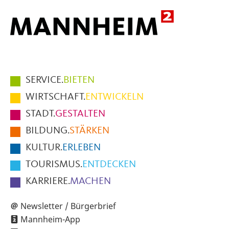
Hauptmenüpunkte
SERVICE.
BIETEN
im
WIRTSCHAFT.
ENTWICKELN
Fußbereich
STADT.
GESTALTEN
der
BILDUNG.
STÄRKEN
Seite
KULTUR.
ERLEBEN
TOURISMUS.
ENTDECKEN
KARRIERE.
MACHEN
Newsletter / Bürgerbrief
Mannheim-App