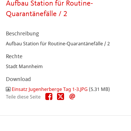
Aufbau Station für Routine-
Quarantänefälle / 2
Beschreibung
Aufbau Station für Routine-Quarantänefälle / 2
Rechte
Stadt Mannheim
Download
Einsatz Jugenherberge Tag 1-3.JPG
(5.31 MB)
Teile
Teile
Teile
Teile diese Seite
diese
diese
diese
Seite
Seite
Seite
auf
auf
per
Facebook
X
E-
Mail