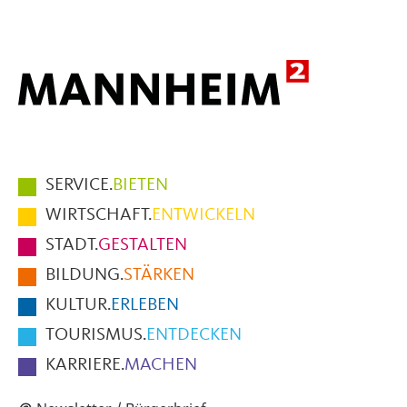
Mail
Hauptmenüpunkte
SERVICE.
BIETEN
im
WIRTSCHAFT.
ENTWICKELN
Fußbereich
STADT.
GESTALTEN
der
BILDUNG.
STÄRKEN
Seite
KULTUR.
ERLEBEN
TOURISMUS.
ENTDECKEN
KARRIERE.
MACHEN