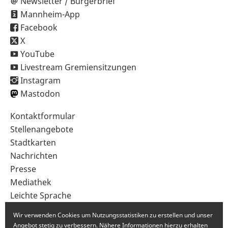
Newsletter / Bürgerbrief
Mannheim-App
Facebook
X
YouTube
Livestream Gremiensitzungen
Instagram
Mastodon
Sekundärnavigation
Kontaktformular
im
Stellenangebote
Fußbereich
Stadtkarten
Nachrichten
Presse
Mediathek
Leichte Sprache
Gebärdensprache
Wir verwenden Cookies um Nutzungsstatistiken zu erstellen und unser
Angebot stetig zu verbessern. Nähere Informationen hierzu erhalten