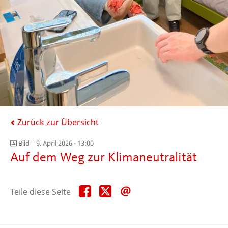
Zurück zur Übersicht
Bild |
9. April 2026 - 13:00
Auf dem Weg zur Klimaneutralität
Teile
Teile
Teile
Teile diese Seite
diese
diese
diese
Seite
Seite
Seite
auf
auf
per
Facebook
X
E-