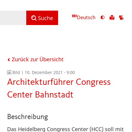
Deutsch
Ansicht
Zu
Zu
Suche
mit
den
de
hohem
Inhalte
Inh
Kontrast
in
in
umschalten
leichter
Geb
Sprach
Zurück zur Übersicht
Bild |
10. Dezember 2021 - 9:00
Architekturführer Congress
Center Bahnstadt
Beschreibung
Das Heidelberg Congress Center (HCC) soll mit