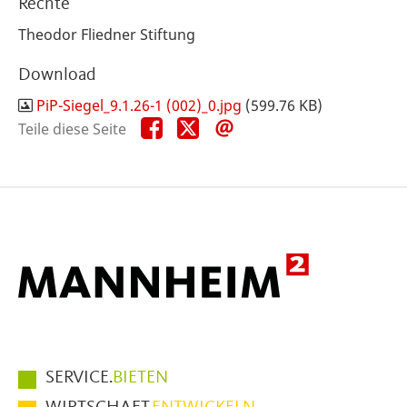
Rechte
Theodor Fliedner Stiftung
Download
PiP-Siegel_9.1.26-1 (002)_0.jpg
(599.76 KB)
Teile
Teile
Teile
Teile diese Seite
diese
diese
diese
Seite
Seite
Seite
auf
auf
per
Facebook
X
E-
Mail
Hauptmenüpunkte
SERVICE.
BIETEN
im