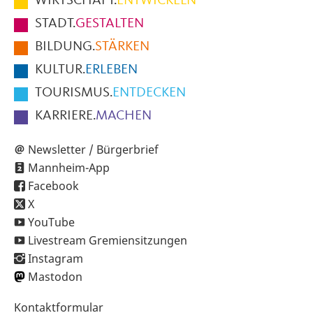
WIRTSCHAFT.
ENTWICKELN
Fußbereich
STADT.
GESTALTEN
der
BILDUNG.
STÄRKEN
Seite
KULTUR.
ERLEBEN
TOURISMUS.
ENTDECKEN
KARRIERE.
MACHEN
Newsletter / Bürgerbrief
Mannheim-App
Facebook
X
YouTube
Livestream Gremiensitzungen
Instagram
Mastodon
Sekundärnavigation
Kontaktformular