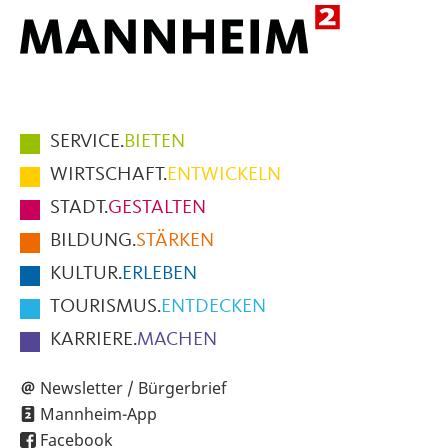
Hauptmenüpunkte
SERVICE.
BIETEN
im
WIRTSCHAFT.
ENTWICKELN
Fußbereich
STADT.
GESTALTEN
der
BILDUNG.
STÄRKEN
Seite
KULTUR.
ERLEBEN
TOURISMUS.
ENTDECKEN
KARRIERE.
MACHEN
Newsletter / Bürgerbrief
Mannheim-App
Facebook