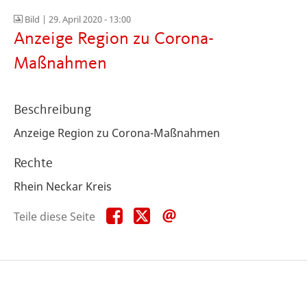
Bild |
29. April 2020 - 13:00
Anzeige Region zu Corona-
Maßnahmen
Beschreibung
Anzeige Region zu Corona-Maßnahmen
Rechte
Rhein Neckar Kreis
Teile
Teile
Teile
Teile diese Seite
diese
diese
diese
Seite
Seite
Seite
auf
auf
per
Facebook
X
E-
Mail