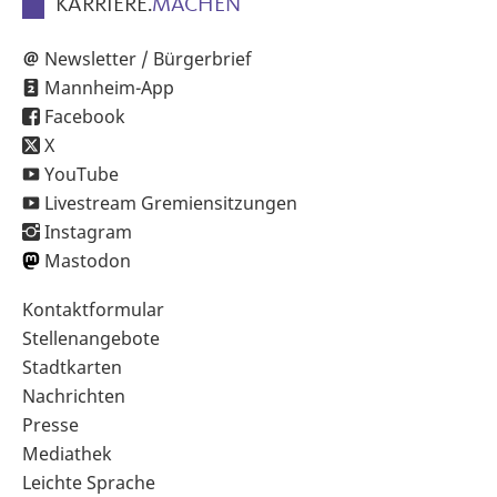
KARRIERE.
MACHEN
Newsletter / Bürgerbrief
Mannheim-App
Facebook
X
YouTube
Livestream Gremiensitzungen
Instagram
Mastodon
Sekundärnavigation
Kontaktformular
im
Stellenangebote
Fußbereich
Stadtkarten
Nachrichten
Presse
Mediathek
Leichte Sprache