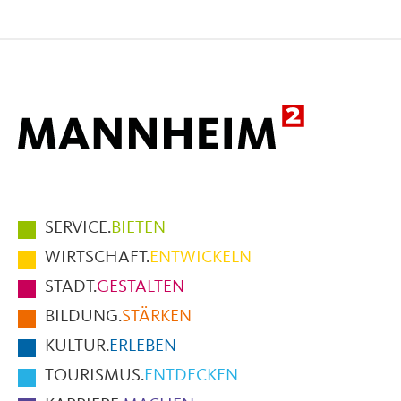
Seite
Seite
Seite
auf
auf
per
Facebook
X
E-
Mail
Hauptmenüpunkte
SERVICE.
BIETEN
im
WIRTSCHAFT.
ENTWICKELN
Fußbereich
STADT.
GESTALTEN
der
BILDUNG.
STÄRKEN
Seite
KULTUR.
ERLEBEN
TOURISMUS.
ENTDECKEN