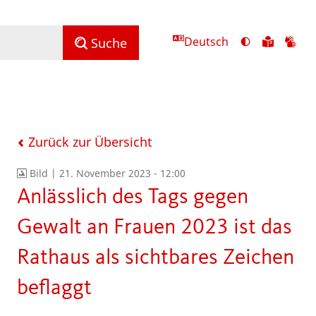
Deutsch
Ansicht
Zu
Zu
Suche
mit
den
de
hohem
Inhalte
Inh
Kontrast
in
in
umschalten
leichter
Geb
Sprach
Zurück zur Übersicht
Bild |
21. November 2023 - 12:00
Anlässlich des Tags gegen
Gewalt an Frauen 2023 ist das
Rathaus als sichtbares Zeichen
beflaggt