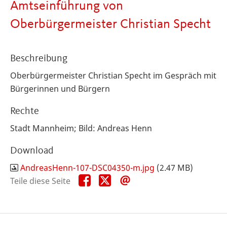
Amtseinführung von
Oberbürgermeister Christian Specht
Beschreibung
Oberbürgermeister Christian Specht im Gespräch mit
Bürgerinnen und Bürgern
Rechte
Stadt Mannheim; Bild: Andreas Henn
Download
AndreasHenn-107-DSC04350-m.jpg
(2.47 MB)
Teile
Teile
Teile
Teile diese Seite
diese
diese
diese
Seite
Seite
Seite
auf
auf
per
Facebook
X
E-
Mail