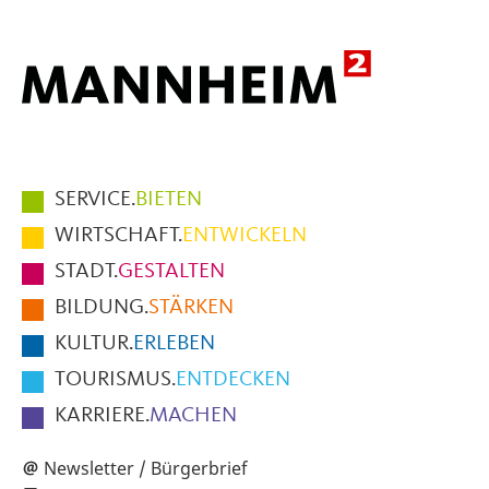
Hauptmenüpunkte
SERVICE.
BIETEN
im
WIRTSCHAFT.
ENTWICKELN
Fußbereich
STADT.
GESTALTEN
der
BILDUNG.
STÄRKEN
Seite
KULTUR.
ERLEBEN
TOURISMUS.
ENTDECKEN
KARRIERE.
MACHEN
Newsletter / Bürgerbrief