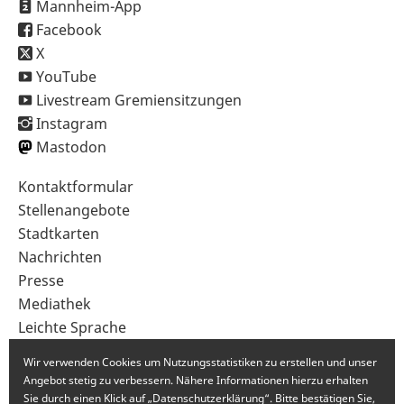
Mannheim-App
Facebook
X
YouTube
Livestream Gremiensitzungen
Instagram
Mastodon
Sekundärnavigation
Kontaktformular
im
Stellenangebote
Fußbereich
Stadtkarten
Nachrichten
Presse
Mediathek
Leichte Sprache
Gebärdensprache
Wir verwenden Cookies um Nutzungsstatistiken zu erstellen und unser
Angebot stetig zu verbessern. Nähere Informationen hierzu erhalten
Sie durch einen Klick auf „Datenschutzerklärung“. Bitte bestätigen Sie,