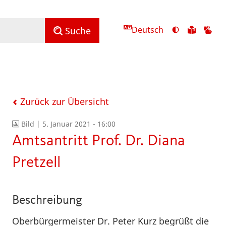
Deutsch
Ansicht
Zu
Zu
Suche
mit
den
de
hohem
Inhalte
Inh
Kontrast
in
in
umschalten
leichter
Geb
Sprach
Zurück zur Übersicht
Bild |
5. Januar 2021 - 16:00
Amtsantritt Prof. Dr. Diana
Pretzell
Beschreibung
Oberbürgermeister Dr. Peter Kurz begrüßt die