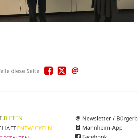
Teile
Teile
Teile
eile diese Seite
diese
diese
diese
Seite
Seite
Seite
auf
auf
per
Facebook
X
E-
Mail
üpunkte
Newsletter / Bürgerb
E.
BIETEN
Mannheim-App
CHAFT.
ENTWICKELN
h
Facebook