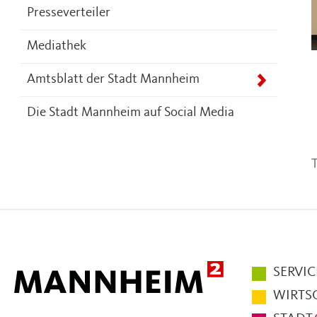
Presseverteiler
Mediathek
Amtsblatt der Stadt Mannheim
Die Stadt Mannheim auf Social Media
T
Hauptmen
SERVIC
im
WIRTS
Fußbereic