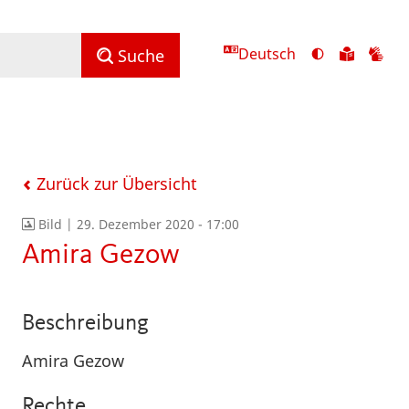
Deutsch
Ansicht
Zu
Zu
Suche
mit
den
de
hohem
Inhalte
Inh
Kontrast
in
in
umschalten
leichter
Geb
Sprach
Zurück zur Übersicht
Bild |
29. Dezember 2020 - 17:00
Amira Gezow
Beschreibung
Amira Gezow
Rechte