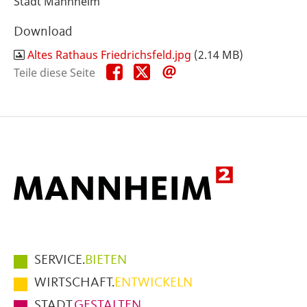
Stadt Mannheim
Download
Altes Rathaus Friedrichsfeld.jpg
(2.14 MB)
Teile
Teile
Teile
Teile diese Seite
diese
diese
diese
Seite
Seite
Seite
auf
auf
per
Facebook
X
E-
Mail
Hauptmenüpunkte
SERVICE.
BIETEN
im
WIRTSCHAFT.
ENTWICKELN
Fußbereich
STADT.
GESTALTEN