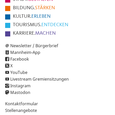
der
BILDUNG.
STÄRKEN
Seite
KULTUR.
ERLEBEN
TOURISMUS.
ENTDECKEN
KARRIERE.
MACHEN
Newsletter / Bürgerbrief
Mannheim-App
Facebook
X
YouTube
Livestream Gremiensitzungen
Instagram
Mastodon
Sekundärnavigation
Kontaktformular
im
Stellenangebote