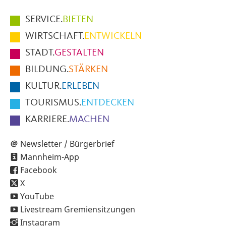
Hauptmenüpunkte
SERVICE.
BIETEN
im
WIRTSCHAFT.
ENTWICKELN
Fußbereich
STADT.
GESTALTEN
der
BILDUNG.
STÄRKEN
Seite
KULTUR.
ERLEBEN
TOURISMUS.
ENTDECKEN
KARRIERE.
MACHEN
Newsletter / Bürgerbrief
Mannheim-App
Facebook
X
YouTube
Livestream Gremiensitzungen
Instagram