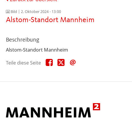
Bild |
2. Oktober 2024 - 13:00
Alstom-Standort Mannheim
Beschreibung
Alstom-Standort Mannheim
Teile
Teile
Teile
Teile diese Seite
diese
diese
diese
Seite
Seite
Seite
auf
auf
per
Facebook
X
E-
Mail