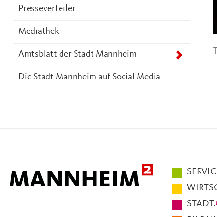
Presseverteiler
Mediathek
T
Amtsblatt der Stadt Mannheim
Die Stadt Mannheim auf Social Media
Hauptmen
SERVIC
im
WIRTS
Fußbereic
STADT.
der