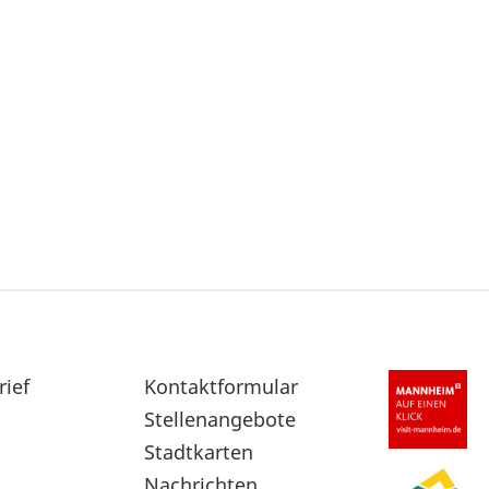
rief
Sekundärnavigation
Kontaktformular
im
Stellenangebote
Fußbereich
Stadtkarten
Nachrichten