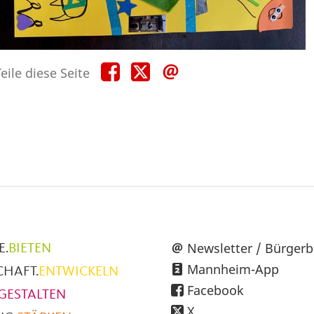
Teile
Teile
Teile
eile diese Seite
diese
diese
diese
Seite
Seite
Seite
auf
auf
per
Facebook
X
E-
Mail
üpunkte
Newsletter / Bürgerb
E.
BIETEN
Mannheim-App
CHAFT.
ENTWICKELN
h
Facebook
GESTALTEN
X