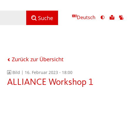
Deutsch
Ansicht
Zu
Zu
Suche
mit
den
de
hohem
Inhalte
Inh
Kontrast
in
in
umschalten
leichter
Geb
Sprach
Zurück zur Übersicht
Bild |
16. Februar 2023 - 18:00
ALLIANCE Workshop 1