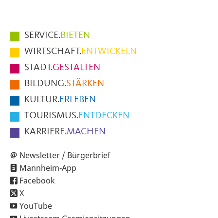
Hauptmenüpunkte
SERVICE.
BIETEN
im
WIRTSCHAFT.
ENTWICKELN
Fußbereich
STADT.
GESTALTEN
der
BILDUNG.
STÄRKEN
Seite
KULTUR.
ERLEBEN
TOURISMUS.
ENTDECKEN
KARRIERE.
MACHEN
Newsletter / Bürgerbrief
Mannheim-App
Facebook
X
YouTube