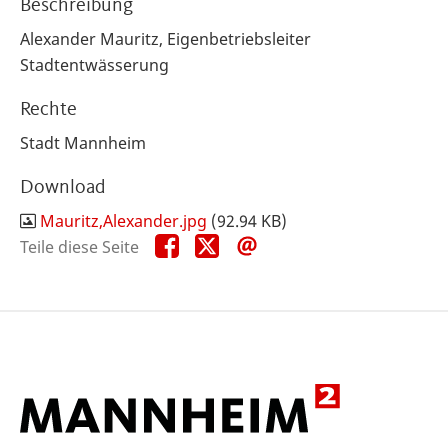
Beschreibung
Alexander Mauritz, Eigenbetriebsleiter
Stadtentwässerung
Rechte
Stadt Mannheim
Download
Mauritz,Alexander.jpg
(92.94 KB)
Teile
Teile
Teile
Teile diese Seite
diese
diese
diese
Seite
Seite
Seite
auf
auf
per
Facebook
X
E-
Mail