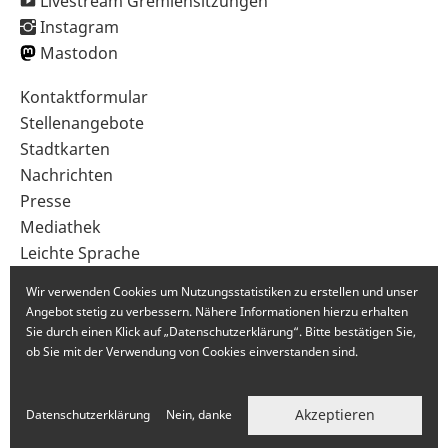
Livestream Gremiensitzungen
Instagram
Mastodon
Sekundärnavigation
Kontaktformular
im
Stellenangebote
Fußbereich
Stadtkarten
Nachrichten
Presse
Mediathek
Leichte Sprache
Gebärdensprache
Wir verwenden Cookies um Nutzungsstatistiken zu erstellen und unser
Angebot stetig zu verbessern. Nähere Informationen hierzu erhalten
Sie durch einen Klick auf „Datenschutzerklärung“. Bitte bestätigen Sie,
ob Sie mit der Verwendung von Cookies einverstanden sind.
Akzeptieren
Datenschutzerklärung
Nein, danke