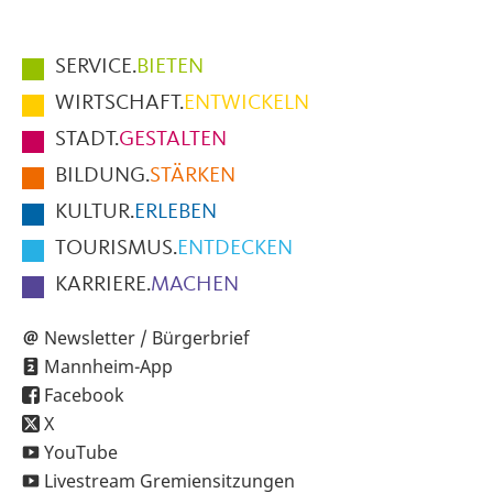
Hauptmenüpunkte
SERVICE.
BIETEN
im
WIRTSCHAFT.
ENTWICKELN
Fußbereich
STADT.
GESTALTEN
der
BILDUNG.
STÄRKEN
Seite
KULTUR.
ERLEBEN
TOURISMUS.
ENTDECKEN
KARRIERE.
MACHEN
Newsletter / Bürgerbrief
Mannheim-App
Facebook
X
YouTube
Livestream Gremiensitzungen