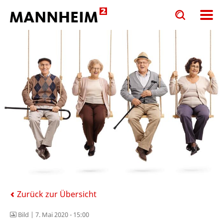
Toggle
Toggle
search
search
input
input
form
Zurück zur Übersicht
Bild |
7. Mai 2020 - 15:00