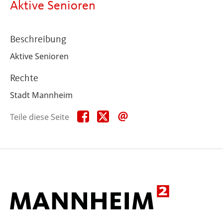
Aktive Senioren
Beschreibung
Aktive Senioren
Rechte
Stadt Mannheim
Teile
Teile
Teile
Teile diese Seite
diese
diese
diese
Seite
Seite
Seite
auf
auf
per
Facebook
X
E-
Mail