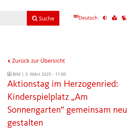
Deutsch
Ansicht
Zu
Zu
Suche
mit
den
de
hohem
Inhalte
Inh
Kontrast
in
in
umschalten
leichter
Geb
Sprach
Zurück zur Übersicht
Bild |
3. März 2025 - 11:00
Aktionstag im Herzogenried:
Kinderspielplatz „Am
Sonnengarten“ gemeinsam neu
gestalten