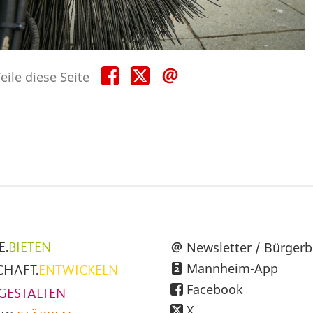
Teile
Teile
Teile
eile diese Seite
diese
diese
diese
Seite
Seite
Seite
auf
auf
per
Facebook
X
E-
Mail
üpunkte
Newsletter / Bürgerb
E.
BIETEN
Mannheim-App
CHAFT.
ENTWICKELN
h
Facebook
GESTALTEN
X