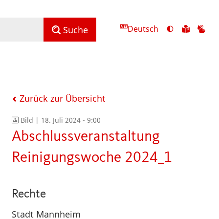
Deutsch
Ansicht
Zu
Zu
Suche
mit
den
de
hohem
Inhalte
Inh
Kontrast
in
in
umschalten
leichter
Geb
Sprach
Zurück zur Übersicht
Bild |
18. Juli 2024 - 9:00
Abschlussveranstaltung
Reinigungswoche 2024_1
Rechte
Stadt Mannheim