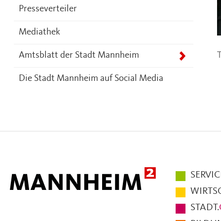
Presseverteiler
Mediathek
T
Amtsblatt der Stadt Mannheim
Die Stadt Mannheim auf Social Media
Hauptmen
SERVIC
im
WIRTS
Fußbereic
STADT.
der