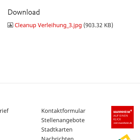
Download
Cleanup Verleihung_3.jpg
(903.32 KB)
rief
Sekundärnavigation
Kontaktformular
im
Stellenangebote
Fußbereich
Stadtkarten
Nachrichten