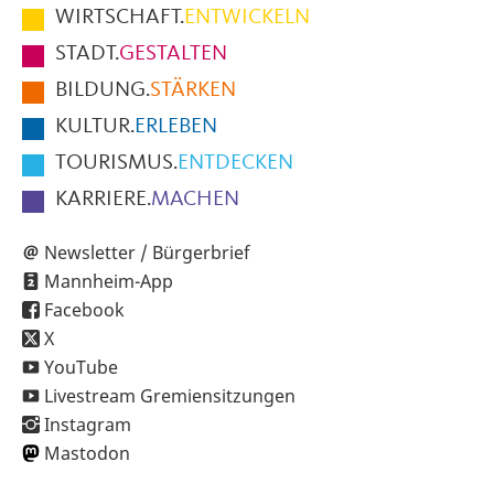
im
WIRTSCHAFT.
ENTWICKELN
Fußbereich
STADT.
GESTALTEN
der
BILDUNG.
STÄRKEN
Seite
KULTUR.
ERLEBEN
TOURISMUS.
ENTDECKEN
KARRIERE.
MACHEN
Newsletter / Bürgerbrief
Mannheim-App
Facebook
X
YouTube
Livestream Gremiensitzungen
Instagram
Mastodon