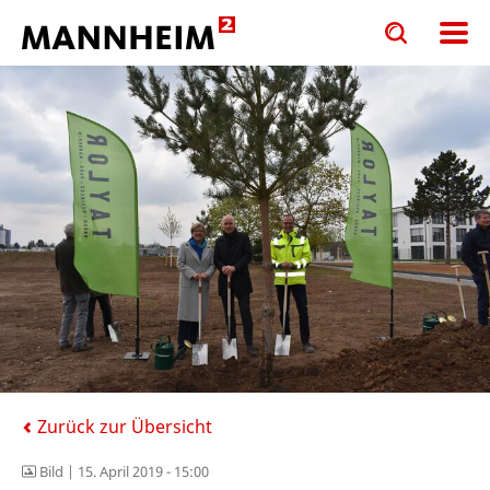
Toggle
Toggle
search
search
input
input
form
Zurück zur Übersicht
Bild |
15. April 2019 - 15:00