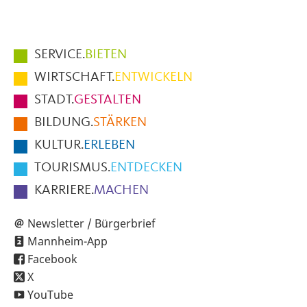
Hauptmenüpunkte
SERVICE.
BIETEN
im
WIRTSCHAFT.
ENTWICKELN
Fußbereich
STADT.
GESTALTEN
der
BILDUNG.
STÄRKEN
Seite
KULTUR.
ERLEBEN
TOURISMUS.
ENTDECKEN
KARRIERE.
MACHEN
Newsletter / Bürgerbrief
Mannheim-App
Facebook
X
YouTube