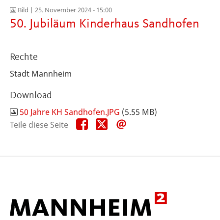
Bild |
25. November 2024 - 15:00
50. Jubiläum Kinderhaus Sandhofen
Rechte
Stadt Mannheim
Download
50 Jahre KH Sandhofen.JPG
(5.55 MB)
Teile
Teile
Teile
Teile diese Seite
diese
diese
diese
Seite
Seite
Seite
auf
auf
per
Facebook
X
E-
Mail