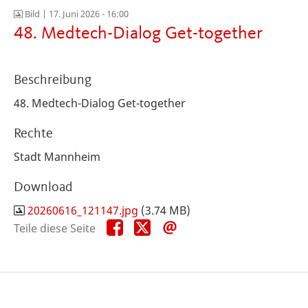
Bild |
17. Juni 2026 - 16:00
48. Medtech-Dialog Get-together
Beschreibung
48. Medtech-Dialog Get-together
Rechte
Stadt Mannheim
Download
20260616_121147.jpg
(3.74 MB)
Teile
Teile
Teile
Teile diese Seite
diese
diese
diese
Seite
Seite
Seite
auf
auf
per
Facebook
X
E-
Mail