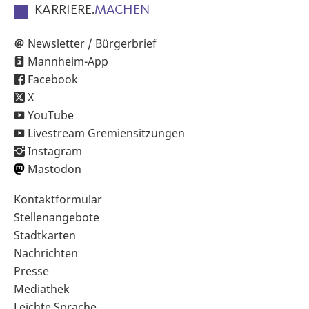
KARRIERE.
MACHEN
Newsletter / Bürgerbrief
Mannheim-App
Facebook
X
YouTube
Livestream Gremiensitzungen
Instagram
Mastodon
Sekundärnavigation
Kontaktformular
im
Stellenangebote
Fußbereich
Stadtkarten
Nachrichten
Presse
Mediathek
Leichte Sprache