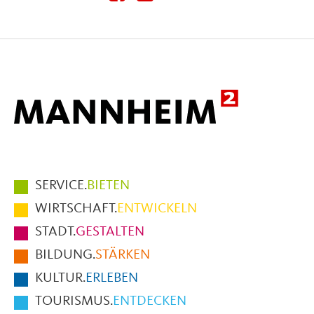
diese
diese
diese
Seite
Seite
Seite
auf
auf
per
Facebook
X
E-
Mail
Hauptmenüpunkte
SERVICE.
BIETEN
im
WIRTSCHAFT.
ENTWICKELN
Fußbereich
STADT.
GESTALTEN
der
BILDUNG.
STÄRKEN
Seite
KULTUR.
ERLEBEN
TOURISMUS.
ENTDECKEN