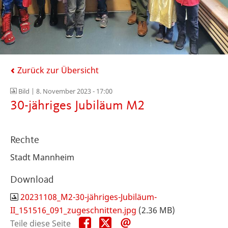
Zurück zur Übersicht
Bild |
8. November 2023 - 17:00
30-jähriges Jubiläum M2
Rechte
Stadt Mannheim
Download
20231108_M2-30-jähriges-Jubiläum-
II_151516_091_zugeschnitten.jpg
(2.36 MB)
Teile
Teile
Teile
Teile diese Seite