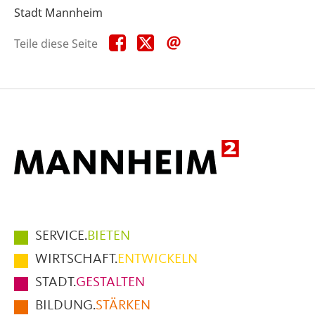
Stadt Mannheim
Teile
Teile
Teile
Teile diese Seite
diese
diese
diese
Seite
Seite
Seite
auf
auf
per
Facebook
X
E-
Mail
Hauptmenüpunkte
SERVICE.
BIETEN
im
WIRTSCHAFT.
ENTWICKELN
Fußbereich
STADT.
GESTALTEN
der
BILDUNG.
STÄRKEN
Seite