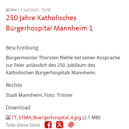
Bild |
3. Juli 2025 - 13:00
250 Jahre Katholisches
Bürgerhospital Mannheim 1
Beschreibung
Bürgermeister Thorsten Riehle bei seiner Ansprache
zur Feier anlässlich des 250. Jubiläum des
Katholischen Bürgerhospitals Mannheim.
Rechte
Stadt Mannheim, Foto: Tröster
Download
TT_STMA_Buergerhospital_4.jpg
(2.1 MB)
Teile
Teile
Teile
Teile diese Seite
diese
diese
diese