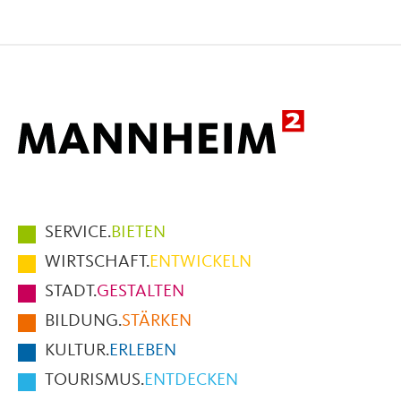
Seite
Seite
Seite
auf
auf
per
Facebook
X
E-
Mail
Hauptmenüpunkte
SERVICE.
BIETEN
im
WIRTSCHAFT.
ENTWICKELN
Fußbereich
STADT.
GESTALTEN
der
BILDUNG.
STÄRKEN
Seite
KULTUR.
ERLEBEN
TOURISMUS.
ENTDECKEN