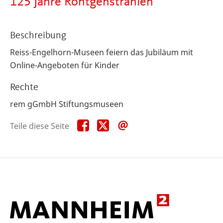
125 Jahre Röntgenstrahlen
Beschreibung
Reiss-Engelhorn-Museen feiern das Jubiläum mit
Online-Angeboten für Kinder
Rechte
rem gGmbH Stiftungsmuseen
Teile
Teile
Teile
Teile diese Seite
diese
diese
diese
Seite
Seite
Seite
auf
auf
per
Facebook
X
E-
Mail