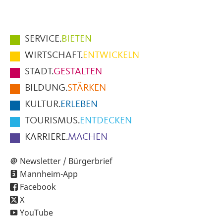
Hauptmenüpunkte
SERVICE.
BIETEN
im
WIRTSCHAFT.
ENTWICKELN
Fußbereich
STADT.
GESTALTEN
der
BILDUNG.
STÄRKEN
Seite
KULTUR.
ERLEBEN
TOURISMUS.
ENTDECKEN
KARRIERE.
MACHEN
Newsletter / Bürgerbrief
Mannheim-App
Facebook
X
YouTube