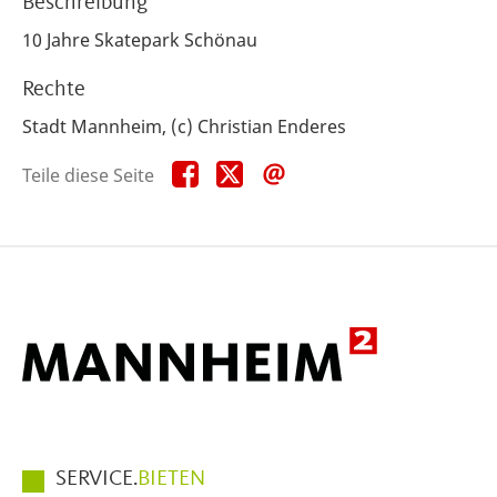
Beschreibung
10 Jahre Skatepark Schönau
Rechte
Stadt Mannheim, (c) Christian Enderes
Teile
Teile
Teile
Teile diese Seite
diese
diese
diese
Seite
Seite
Seite
auf
auf
per
Facebook
X
E-
Mail
Hauptmenüpunkte
SERVICE.
BIETEN