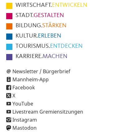
im
WIRTSCHAFT.
ENTWICKELN
Fußbereich
STADT.
GESTALTEN
der
BILDUNG.
STÄRKEN
Seite
KULTUR.
ERLEBEN
TOURISMUS.
ENTDECKEN
KARRIERE.
MACHEN
Newsletter / Bürgerbrief
Mannheim-App
Facebook
X
YouTube
Livestream Gremiensitzungen
Instagram
Mastodon