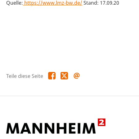
Quelle:
https://www.lmz-bw.de/
Stand: 17.09.20
Teile
Teile
Teile
Teile diese Seite
diese
diese
diese
Seite
Seite
Seite
auf
auf
per
Facebook
X
E-
Mail