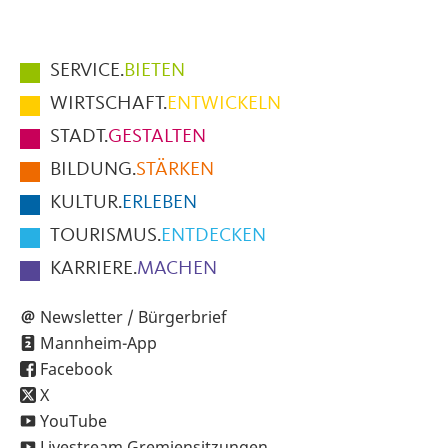
Hauptmenüpunkte
SERVICE.
BIETEN
im
WIRTSCHAFT.
ENTWICKELN
Fußbereich
STADT.
GESTALTEN
der
BILDUNG.
STÄRKEN
Seite
KULTUR.
ERLEBEN
TOURISMUS.
ENTDECKEN
KARRIERE.
MACHEN
Newsletter / Bürgerbrief
Mannheim-App
Facebook
X
YouTube
Livestream Gremiensitzungen