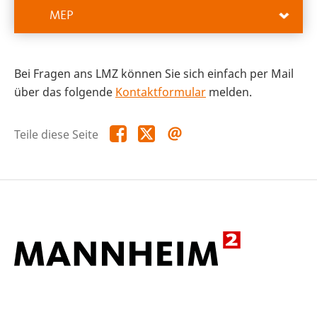
MEP
Bei Fragen ans LMZ können Sie sich einfach per Mail
über das folgende
Kontaktformular
melden.
Teile
Teile
Teile
Teile diese Seite
diese
diese
diese
Seite
Seite
Seite
auf
auf
per
Facebook
X
E-
Mail