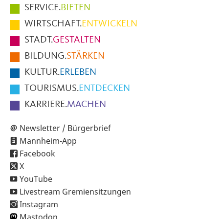
Hauptmenüpunkte
SERVICE.
BIETEN
im
WIRTSCHAFT.
ENTWICKELN
Fußbereich
STADT.
GESTALTEN
der
BILDUNG.
STÄRKEN
Seite
KULTUR.
ERLEBEN
TOURISMUS.
ENTDECKEN
KARRIERE.
MACHEN
Newsletter / Bürgerbrief
Mannheim-App
Facebook
X
YouTube
Livestream Gremiensitzungen
Instagram
Mastodon