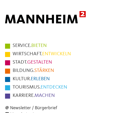
Hauptmenüpunkte
SERVICE.
BIETEN
im
WIRTSCHAFT.
ENTWICKELN
Fußbereich
STADT.
GESTALTEN
der
BILDUNG.
STÄRKEN
Seite
KULTUR.
ERLEBEN
TOURISMUS.
ENTDECKEN
KARRIERE.
MACHEN
Newsletter / Bürgerbrief