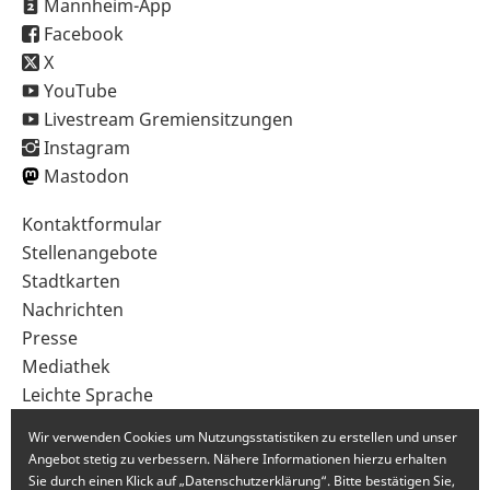
Mannheim-App
Facebook
X
YouTube
Livestream Gremiensitzungen
Instagram
Mastodon
Sekundärnavigation
Kontaktformular
im
Stellenangebote
Fußbereich
Stadtkarten
Nachrichten
Presse
Mediathek
Leichte Sprache
Gebärdensprache
Wir verwenden Cookies um Nutzungsstatistiken zu erstellen und unser
Angebot stetig zu verbessern. Nähere Informationen hierzu erhalten
Sie durch einen Klick auf „Datenschutzerklärung“. Bitte bestätigen Sie,