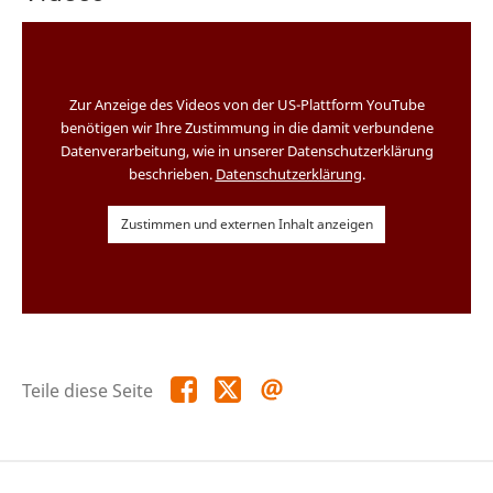
Zur Anzeige des Videos von der US-Plattform YouTube
benötigen wir Ihre Zustimmung in die damit verbundene
Datenverarbeitung, wie in unserer Datenschutzerklärung
beschrieben.
Datenschutzerklärung
.
Zustimmen und externen Inhalt anzeigen
Teile
Teile
Teile
Teile diese Seite
diese
diese
diese
Seite
Seite
Seite
auf
auf
per
Facebook
X
E-
Mail