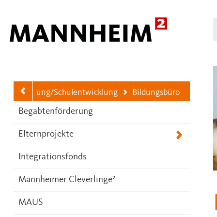
Hauptnavigation
ldungsplanung/Schulentwicklung
Bildungsbüro
Ihre aktuelle Position ist
Begabtenförderung
Elternprojekte
Integrationsfonds
Mannheimer Cleverlinge²
MAUS