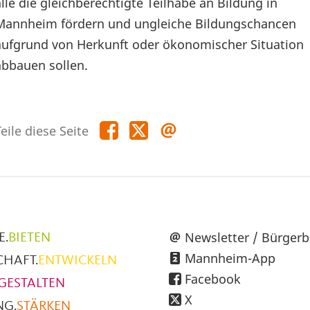
alle die gleichberechtigte Teilhabe an Bildung in
Mannheim fördern und ungleiche Bildungschancen
aufgrund von Herkunft oder ökonomischer Situation
abbauen sollen.
Teile
Teile
Teile
eile diese Seite
diese
diese
diese
Seite
Seite
Seite
auf
auf
per
Facebook
X
E-
Mail
üpunkte
Newsletter / Bürgerb
E.
BIETEN
Mannheim-App
CHAFT.
ENTWICKELN
h
Facebook
GESTALTEN
X
NG.
STÄRKEN