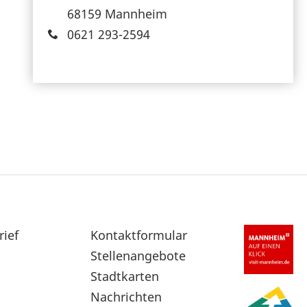
68159 Mannheim
0621 293-2594
rief
Sekundärnavigation
Kontaktformular
im
Stellenangebote
Fußbereich
Stadtkarten
Nachrichten