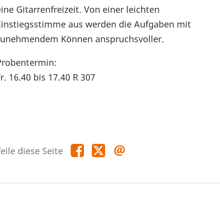
eine Gitarrenfreizeit. Von einer leichten
Einstiegsstimme aus werden die Aufgaben mit
zunehmendem Können anspruchsvoller.
Probentermin:
Fr. 16.40 bis 17.40 R 307
Teile
Teile
Teile
eile diese Seite
diese
diese
diese
Seite
Seite
Seite
auf
auf
per
Facebook
X
E-
Mail