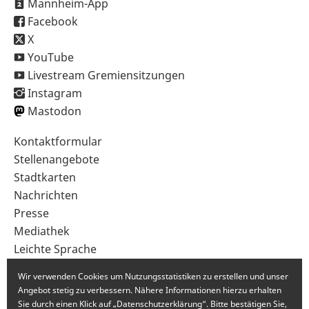
Mannheim-App
Facebook
X
YouTube
Livestream Gremiensitzungen
Instagram
Mastodon
Sekundärnavigation
Kontaktformular
im
Stellenangebote
Fußbereich
Stadtkarten
Nachrichten
Presse
Mediathek
Leichte Sprache
Gebärdensprache
Wir verwenden Cookies um Nutzungsstatistiken zu erstellen und unser
Angebot stetig zu verbessern. Nähere Informationen hierzu erhalten
Sie durch einen Klick auf „Datenschutzerklärung“. Bitte bestätigen Sie,