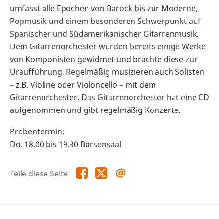
umfasst alle Epochen von Barock bis zur Moderne,
Popmusik und einem besonderen Schwerpunkt auf
Spanischer und Südamerikanischer Gitarrenmusik.
Dem Gitarrenorchester wurden bereits einige Werke
von Komponisten gewidmet und brachte diese zur
Uraufführung. Regelmäßig musizieren auch Solisten
– z.B. Violine oder Violoncello – mit dem
Gitarrenorchester. Das Gitarrenorchester hat eine CD
aufgenommen und gibt regelmäßig Konzerte.
Probentermin:
Do. 18.00 bis 19.30 Börsensaal
Teile
Teile
Teile
Teile diese Seite
diese
diese
diese
Seite
Seite
Seite
auf
auf
per
Facebook
X
E-
Mail