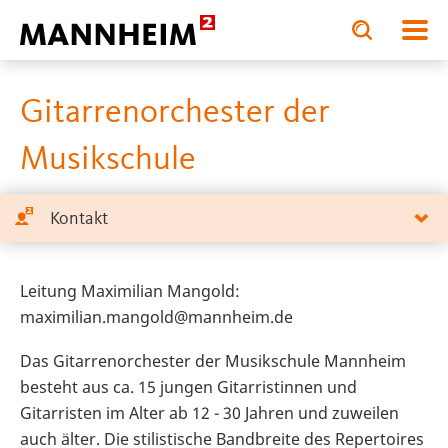
Toggle
Toggle
search
search
LDUNG.STÄRKEN
Musikschule Mannheim
Blockflöte - Gitarre
input
input
form
Gitarrenorchester der
Musikschule
Kontakt
Leitung Maximilian Mangold:
maximilian.mangold@mannheim.de
Das Gitarrenorchester der Musikschule Mannheim
besteht aus ca. 15 jungen Gitarristinnen und
Gitarristen im Alter ab 12 - 30 Jahren und zuweilen
auch älter. Die stilistische Bandbreite des Repertoires