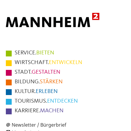
Hauptmenüpunkte
SERVICE.
BIETEN
im
WIRTSCHAFT.
ENTWICKELN
Fußbereich
STADT.
GESTALTEN
der
BILDUNG.
STÄRKEN
Seite
KULTUR.
ERLEBEN
TOURISMUS.
ENTDECKEN
KARRIERE.
MACHEN
Newsletter / Bürgerbrief