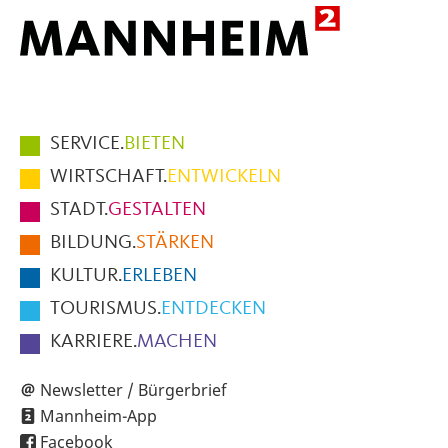
Hauptmenüpunkte
SERVICE.
BIETEN
im
WIRTSCHAFT.
ENTWICKELN
Fußbereich
STADT.
GESTALTEN
der
BILDUNG.
STÄRKEN
Seite
KULTUR.
ERLEBEN
TOURISMUS.
ENTDECKEN
KARRIERE.
MACHEN
Newsletter / Bürgerbrief
Mannheim-App
Facebook