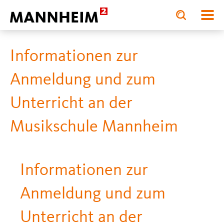
Toggle
Toggle
search
search
BILDUNG.STÄRKEN
Mus
input
input
form
Informationen zur
Anmeldung und zum
Unterricht an der
Musikschule Mannheim
Informationen zur
Anmeldung und zum
Unterricht an der