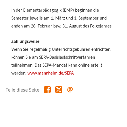
In der Elementarpädagogik (EMP) beginnen die
Semester jeweils am 1. März und 1. September und
enden am 28. Februar bzw. 31. August des Folgejahres.
Zahlungsweise
Wenn Sie regelmäßig Unterrichtsgebühren entrichten,
können Sie am SEPA-Basislastschriftverfahren
teilnehmen. Das SEPA-Mandat kann online erteilt
werden:
www.mannheim.de/SEPA
Teile
Teile
Teile
Teile diese Seite
diese
diese
diese
Seite
Seite
Seite
auf
auf
per
Facebook
X
E-
Mail