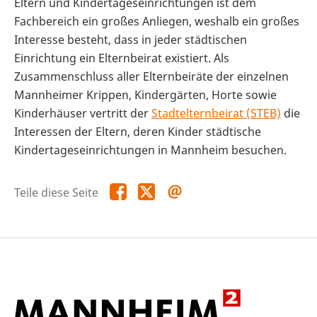
Eltern und Kindertageseinrichtungen ist dem
Fachbereich ein großes Anliegen, weshalb ein großes
Interesse besteht, dass in jeder städtischen
Einrichtung ein Elternbeirat existiert. Als
Zusammenschluss aller Elternbeiräte der einzelnen
Mannheimer Krippen, Kindergärten, Horte sowie
Kinderhäuser vertritt der
Stadtelternbeirat (STEB)
die
Interessen der Eltern, deren Kinder städtische
Kindertageseinrichtungen in Mannheim besuchen.
Teile
Teile
Teile
Teile diese Seite
diese
diese
diese
Seite
Seite
Seite
auf
auf
per
Facebook
X
E-
Mail