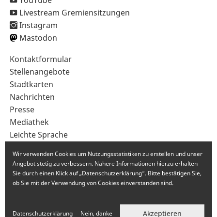
YouTube
Livestream Gremiensitzungen
Instagram
Mastodon
Sekundärnavigation
Kontaktformular
im
Stellenangebote
Fußbereich
Stadtkarten
Nachrichten
Presse
Mediathek
Leichte Sprache
Gebärdensprache
Wir verwenden Cookies um Nutzungsstatistiken zu erstellen und unser
Angebot stetig zu verbessern. Nähere Informationen hierzu erhalten
Sie durch einen Klick auf „Datenschutzerklärung“. Bitte bestätigen Sie,
ob Sie mit der Verwendung von Cookies einverstanden sind.
Akzeptieren
Datenschutzerklärung
Nein, danke