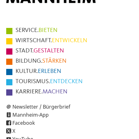
Hauptmenüpunkte
SERVICE.
BIETEN
im
WIRTSCHAFT.
ENTWICKELN
Fußbereich
STADT.
GESTALTEN
der
BILDUNG.
STÄRKEN
Seite
KULTUR.
ERLEBEN
TOURISMUS.
ENTDECKEN
KARRIERE.
MACHEN
Newsletter / Bürgerbrief
Mannheim-App
Facebook
X